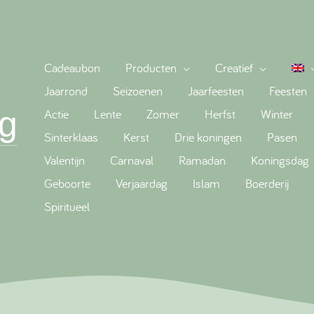
Cadeaubon
Producten
Creatief
Jaarrond
Seizoenen
Jaarfeesten
Feesten
g
Actie
Lente
Zomer
Herfst
Winter
Sinterklaas
Kerst
Drie koningen
Pasen
Valentijn
Carnaval
Ramadan
Koningsdag
Geboorte
Verjaardag
Islam
Boerderij
Spiritueel