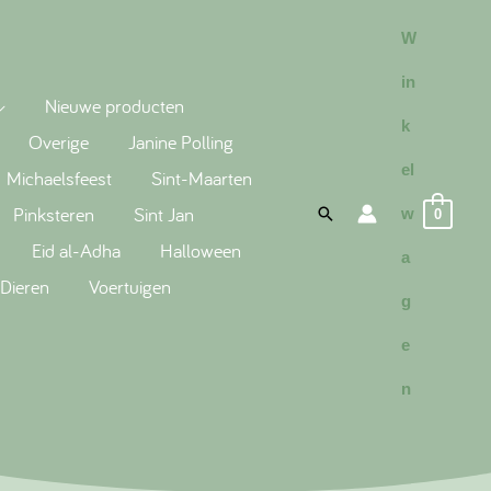
W
in
Nieuwe producten
k
Overige
Janine Polling
el
Michaelsfeest
Sint-Maarten
Pinksteren
Sint Jan
Search
w
0
Eid al-Adha
Halloween
a
Dieren
Voertuigen
g
e
n