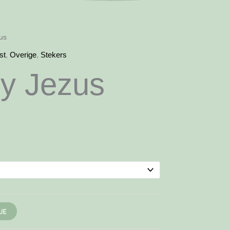
us
st
,
Overige
,
Stekers
by Jezus
JE