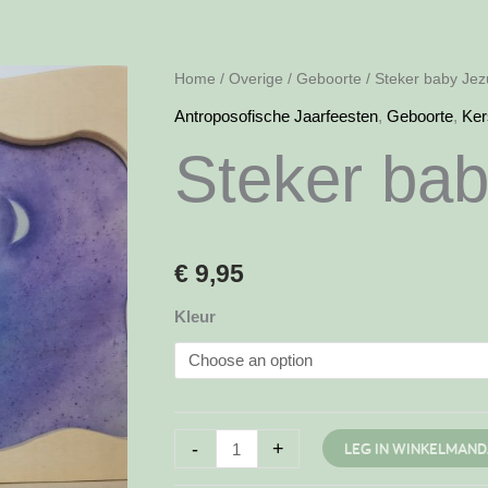
Home
/
Overige
/
Geboorte
/ Steker baby Jez
Antroposofische Jaarfeesten
,
Geboorte
,
Ker
Steker ba
€
9,95
Kleur
Steker
-
+
LEG IN WINKELMAND
baby