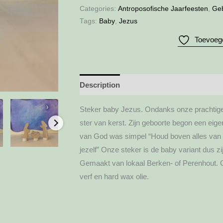
Jezus
Categories:
Antroposofische Jaarfeesten
,
Ge
quantity
Tags:
Baby
,
Jezus
Toevoege
Description
Additional information
Steker baby Jezus. Ondanks onze prachtige 
ster van kerst. Zijn geboorte begon een eige
van God was simpel “Houd boven alles van
jezelf” Onze steker is de baby variant dus 
Gemaakt van lokaal Berken- of Perenhout. G
verf en hard wax olie.