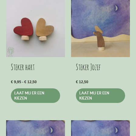
Steker hart
Steker Jozef
Prijsklasse:
€
9,95
-
€
12,50
€
12,50
€ 9,95
Dit
Dit
tot
LAAT MIJ ER EEN
LAAT MIJ ER EEN
€ 12,50
product
produ
KIEZEN
KIEZEN
heeft
heeft
meerdere
meer
variaties.
variat
Deze
Deze
optie
optie