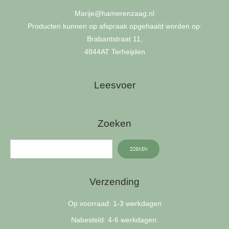
productpagina
Marije
@hamerenzaag.nl
Producten kunnen op afspraak opgehaald worden op:
Brabantstraat 11,
4844AT Terheijden
Leesvoer
Zoeken
ZOEKEN
Verzending
Op voorraad: 1-3 werkdagen
Nabesteld: 4-6 werkdagen.