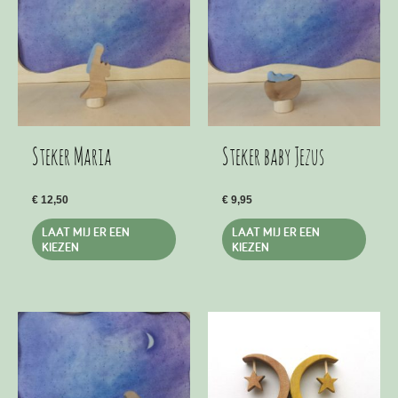
kan
kan
gekozen
geko
worden
word
op
op
de
de
productpagina
produ
Steker Maria
Steker baby Jezus
€
12,50
€
9,95
Dit
Dit
LAAT MIJ ER EEN
LAAT MIJ ER EEN
product
produ
KIEZEN
KIEZEN
heeft
heeft
meerdere
meer
variaties.
variat
Deze
Deze
optie
optie
kan
kan