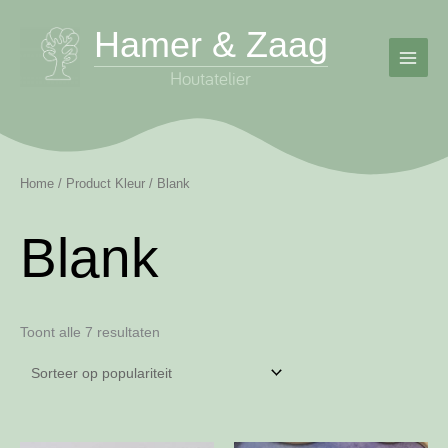
Ga
Hamer & Zaag
naar
de
inhoud
Home
/ Product Kleur / Blank
Blank
Gesorteerd
Toont alle 7 resultaten
op
populariteit