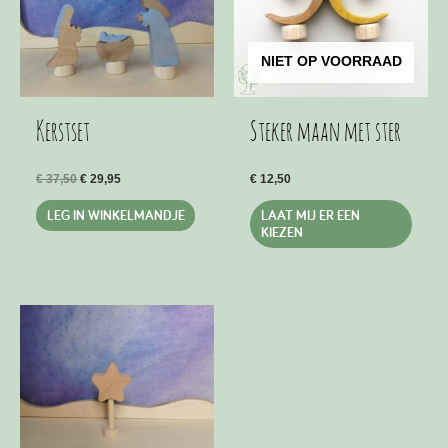
gekozen
geko
worden
word
op
op
NIET OP VOORRAAD
de
de
productpagina
produ
Kerstset
Steker maan met ster
Oorspronkelijke
Huidige
€
37,50
€
29,95
€
12,50
prijs
prijs
Dit
was:
is:
LEG IN WINKELMANDJE
LAAT MIJ ER EEN
€ 37,50.
€ 29,95.
produ
KIEZEN
heeft
meer
variat
Deze
optie
kan
geko
word