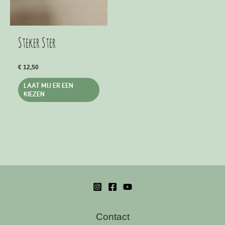
op
de
produ
Steker Ster
€
12,50
Dit
LAAT MIJ ER EEN
product
KIEZEN
heeft
meerdere
variaties.
Deze
optie
kan
gekozen
worden
op
Contact
de