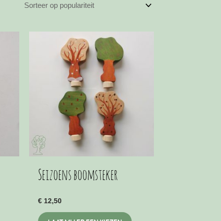
Seizoens boomsteker
€
12,50
it
Dit