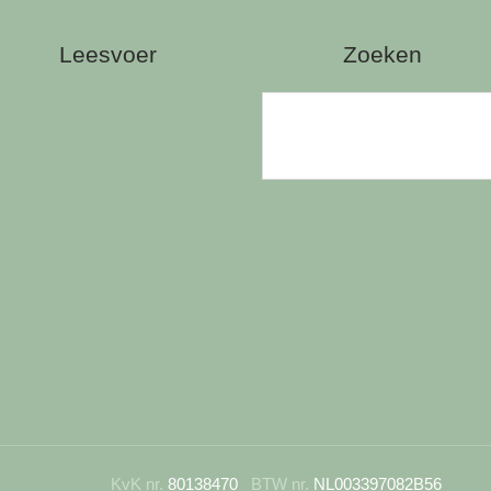
Leesvoer
Zoeken
KvK nr.
80138470
BTW nr.
NL003397082B56