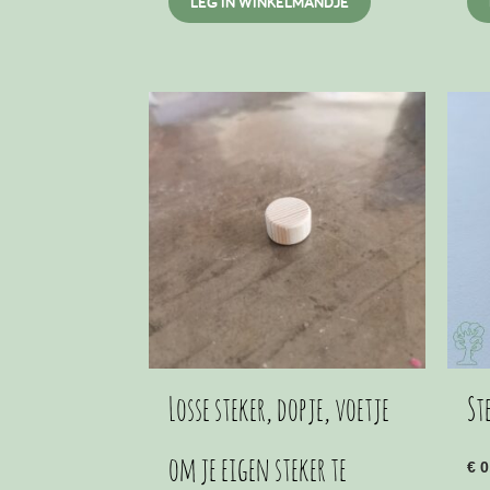
LEG IN WINKELMANDJE
Losse steker, dopje, voetje
St
om je eigen steker te
€
0