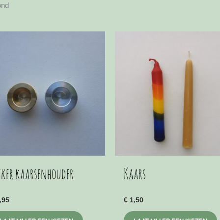
Gesorteerd
ond
op
populariteit
eker kaarsenhouder
Kaars
,95
€
1,50
Dit
D