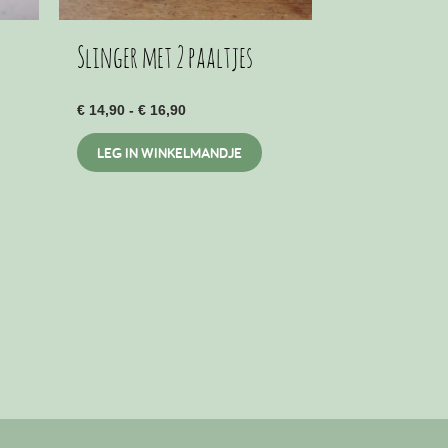
Slinger met 2 paaltjes
Prijsklasse:
€
14,90
-
€
16,90
€ 14,90
tot
LEG IN WINKELMANDJE
€ 16,90