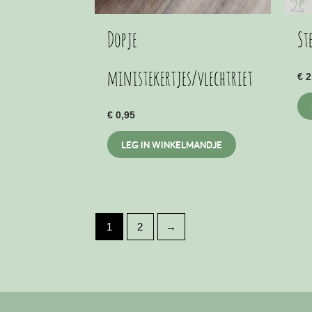
Dopje
St
ministekertjes/vlechtriet
€
2
€
0,95
LEG IN WINKELMANDJE
1
2
→