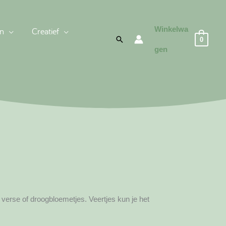
Winkelwa
n
Creatief
Zoeken
0
gen
r verse of droogbloemetjes. Veertjes kun je het