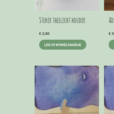
Steker theelicht houder
Ad
€
2,50
€
3
LEG IN WINKELMANDJE