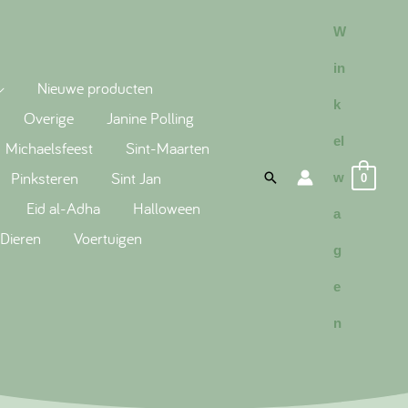
W
in
Nieuwe producten
k
Overige
Janine Polling
el
Michaelsfeest
Sint-Maarten
Pinksteren
Sint Jan
Search
w
0
Eid al-Adha
Halloween
a
Dieren
Voertuigen
g
e
n