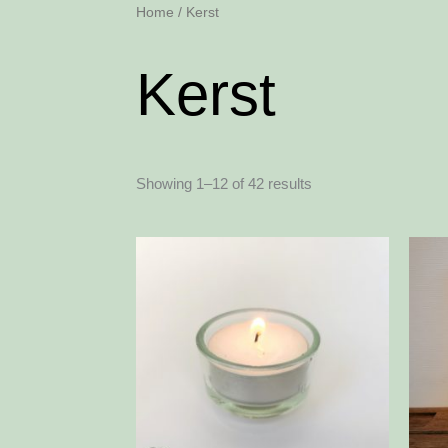
Home
/ Kerst
Kerst
Sorted
Showing 1–12 of 42 results
by
popularity