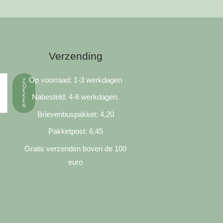
on
the
product
page
Verzending
Op voorraad: 1-3 werkdagen
Z
O
E
K
Nabesteld: 4-6 werkdagen.
E
N
Brievenbuspakket: 4,20
Pakketpost: 6,45
Gratis verzenden boven de 100
euro