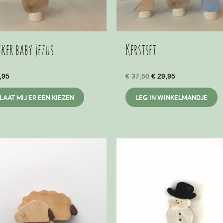
t
p
eker baby Jezus
Kerstset
Original
Current
,95
€
37,50
€
29,95
price
price
This
was:
is:
LAAT MIJ ER EEN KIEZEN
LEG IN WINKELMANDJE
€ 37,50.
€ 29,95.
product
has
multiple
variants.
The
options
may
be
chosen