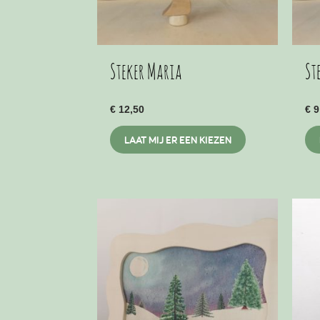
Steker Maria
St
€
12,50
€
9
This
LAAT MIJ ER EEN KIEZEN
product
has
multiple
variants.
The
options
may
be
chosen