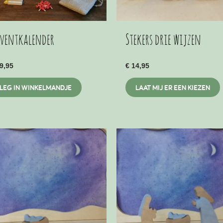
ventkalender
Stekers drie wijzen
9,95
€
14,95
T
LEG IN WINKELMANDJE
LAAT MIJ ER EEN KIEZEN
p
m
v
o