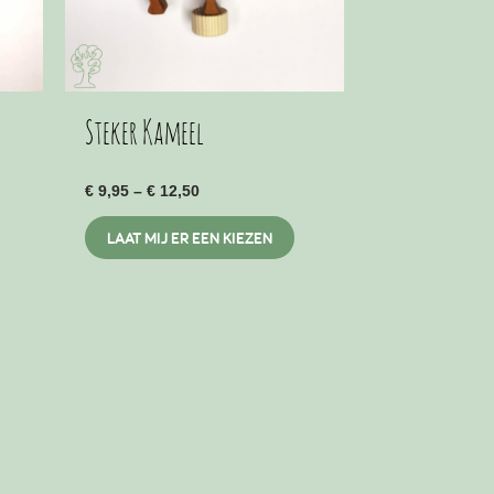
on
the
product
page
Steker Kameel
Price
€
9,95
–
€
12,50
range:
This
€ 9,95
LAAT MIJ ER EEN KIEZEN
through
product
€ 12,50
has
multiple
variants.
The
options
may
be
chosen