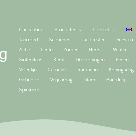
Cadeaubon
Producten
Creatief
Jaarrond
Seizoenen
Jaarfeesten
Feesten
g
Actie
Lente
Zomer
Herfst
Winter
Sinterklaas
Kerst
Drie koningen
Pasen
Valentijn
Carnaval
Ramadan
Koningsdag
Geboorte
Verjaardag
Islam
Boerderij
Spiritueel