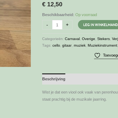
€
12,50
Beschikbaarheid:
Op voorraad
Steker
-
+
LEG IN WINKELMAND
viool
aantal
Categorieën:
Carnaval
,
Overige
,
Stekers
,
Ver
Tags:
cello
,
gitaar
,
muziek
,
Muziekinstrument
Toevoege
Beschrijving
Aanvullende informatie
Wist je dat een viool ook vaak van perenhou
staat prachtig bij de muzikale jaarring.