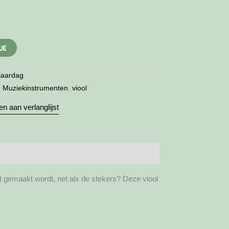
JE
jaardag
,
Muziekinstrumenten
,
viool
n aan verlanglijst
t gemaakt wordt, net als de stekers? Deze viool