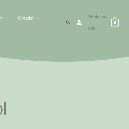
Winkelwa
n
Creatief
Zoeken
0
gen
l