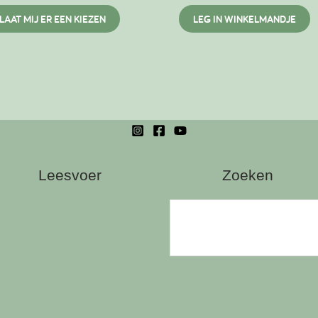
Dit
LAAT MIJ ER EEN KIEZEN
LEG IN WINKELMANDJE
product
heeft
meerdere
variaties.
Deze
optie
kan
gekozen
Leesvoer
Zoeken
worden
op
de
productpagina