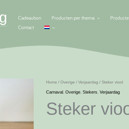
g
Cadeaubon
Producten per thema
Producte
Contact
Home
/
Overige
/
Verjaardag
/ Steker viool
Carnaval
,
Overige
,
Stekers
,
Verjaardag
Steker vioo