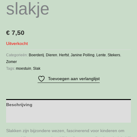
slakje
€
7,50
Uitverkocht
Categorieën:
Boerderij
,
Dieren
,
Herfst
,
Janine Polling
,
Lente
,
Stekers
,
Zomer
Tags:
moestuin
,
Slak
Toevoegen aan verlanglijst
Beschrijving
Aanvullende informatie
Slakken zijn bijzondere wezen, fascinerend voor kinderen om