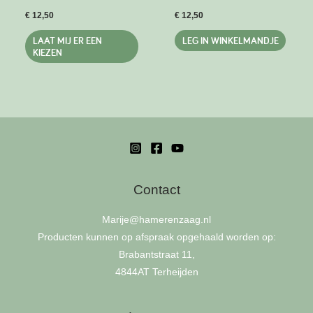
€
12,50
€
12,50
Dit
LAAT MIJ ER EEN
LEG IN WINKELMANDJE
product
KIEZEN
heeft
meerdere
variaties.
Deze
optie
kan
gekozen
Contact
worden
op
Marije
@hamerenzaag.nl
de
Producten kunnen op afspraak opgehaald worden op:
productpagina
Brabantstraat 11,
4844AT Terheijden