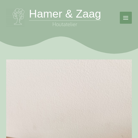
Ga
Hamer & Zaag
naar
de
inhoud