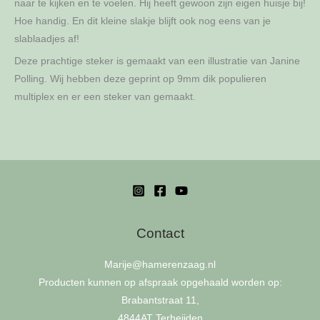
naar te kijken en te voelen. Hij heeft gewoon zijn eigen huisje bij!
Hoe handig. En dit kleine slakje blijft ook nog eens van je
slablaadjes af!
Deze prachtige steker is gemaakt van een illustratie van Janine
Polling. Wij hebben deze geprint op 9mm dik populieren
multiplex en er een steker van gemaakt.
Contact
Marije
@hamerenzaag.nl
Producten kunnen op afspraak opgehaald worden op:
Brabantstraat 11,
4844AT Terheijden