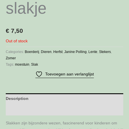
slakje
€
7,50
Out of stock
Categories:
Boerderij
,
Dieren
,
Herfst
,
Janine Polling
,
Lente
,
Stekers
,
Zomer
Tags:
moestuin
,
Slak
Toevoegen aan verlanglijst
Description
Additional information
Slakken zijn bijzondere wezen, fascinerend voor kinderen om