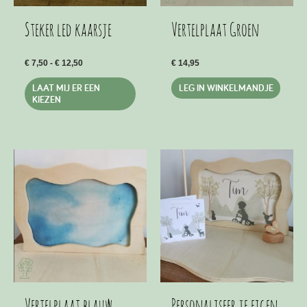
Steker led kaarsje
Vertelplaat Groen
Prijsklasse:
€
7,50
-
€
12,50
€
14,95
€ 7,50
Dit
tot
LAAT MIJ ER EEN
LEG IN WINKELMANDJE
€ 12,50
product
KIEZEN
heeft
meerdere
variaties.
Deze
optie
kan
gekozen
worden
op
de
productpagina
Vertelplaat blauw
Personaliseer je eigen