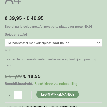
Prijsklasse:
€
39,95
-
€
49,95
€ 39,95
Bestel nu je seizoenstafel met vertelplaat voor maar 49,95!
Seizoenstafel
tot
€ 49,95
WISSEN
Laat in de comments weten welke veretelplaat jij er graag bij
hebt.
Oorspronkelijke
Huidige
€
54,90
€
49,95
Beschikbaarheid:
Beschikbaar via nabestelling
prijs
prijs
was:
is:
Seizoenstafel
LEG IN WINKELMANDJE
-
+
A4
€ 54,90.
€ 49,95.
aantal
Categorieën:
Geen categorie
,
Seizoenen
,
Seizoenstafel