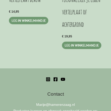
vertelplaat of
€
14,95
LEG IN WINKELMANDJE
achtergrond
€
19,95
LEG IN WINKELMANDJE
Contact
Marije
@hamerenzaag.nl
Producten kunnen op afspraak opgehaald worden op: