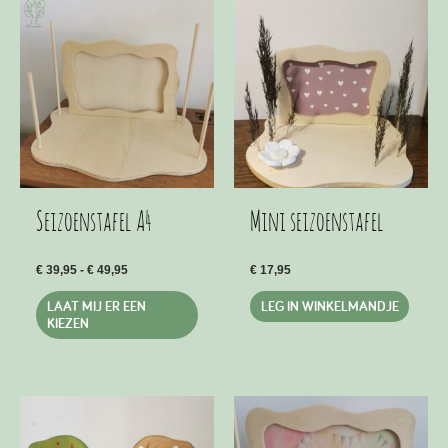
Seizoenstafel A4
Mini seizoenstafel
Prijsklasse:
€
39,95
-
€
49,95
€
17,95
€ 39,95
Dit
tot
LAAT MIJ ER EEN
LEG IN WINKELMANDJE
€ 49,95
product
KIEZEN
heeft
meerdere
variaties.
Deze
optie