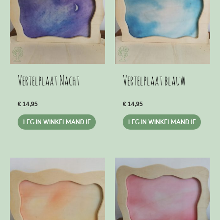
gekozen
worden
op
de
productpagina
Vertelplaat Nacht
Vertelplaat blauw
€
14,95
€
14,95
LEG IN WINKELMANDJE
LEG IN WINKELMANDJE