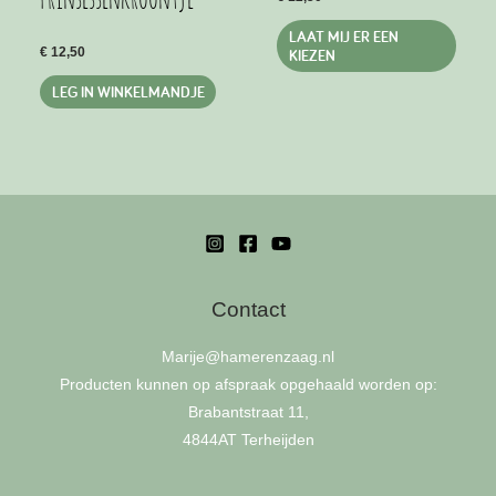
Dit
LAAT MIJ ER EEN
€
12,50
produ
KIEZEN
heeft
LEG IN WINKELMANDJE
meer
variat
Deze
optie
kan
geko
word
op
Contact
de
produ
Marije
@hamerenzaag.nl
Producten kunnen op afspraak opgehaald worden op:
Brabantstraat 11,
4844AT Terheijden