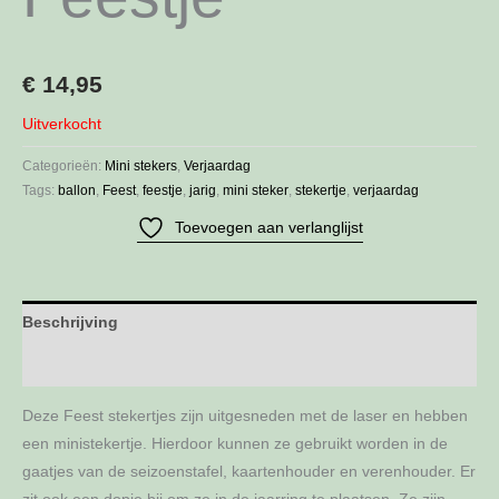
€
14,95
Uitverkocht
Categorieën:
Mini stekers
,
Verjaardag
Tags:
ballon
,
Feest
,
feestje
,
jarig
,
mini steker
,
stekertje
,
verjaardag
Toevoegen aan verlanglijst
Beschrijving
Aanvullende informatie
Deze Feest stekertjes zijn uitgesneden met de laser en hebben
een ministekertje. Hierdoor kunnen ze gebruikt worden in de
gaatjes van de seizoenstafel, kaartenhouder en verenhouder. Er