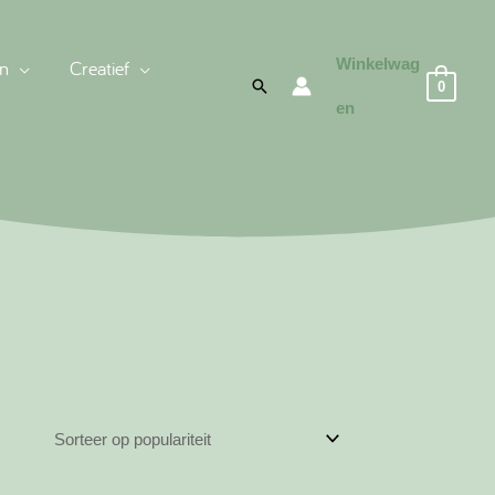
Winkelwag
n
Creatief
Zoeken
0
en