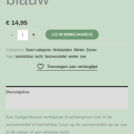
€
14,95
Vertelplaat
LEG IN WINKELMANDJE
-
+
blauw
quantity
Categories:
Geen categorie
,
Vertelplaten
,
Winter
,
Zomer
Tags:
kamishibai
,
lucht
,
Seizoenstafel
,
winter
,
zee
Toevoegen aan verlanglijst
Description
Additional information
Een rustige blauwe vertelplaat of achtergrond voor in de
seizoenstafel of kamishibai. Leuk op de seizoenstafel als de zee
in de zomer of een winterse lucht.