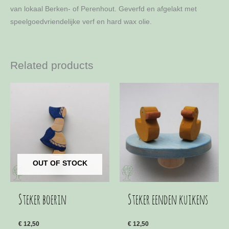
van lokaal Berken- of Perenhout. Geverfd en afgelakt met
speelgoedvriendelijke verf en hard wax olie.
Related products
OUT OF STOCK
Steker boerin
Steker eenden kuikens
€
12,50
€
12,50