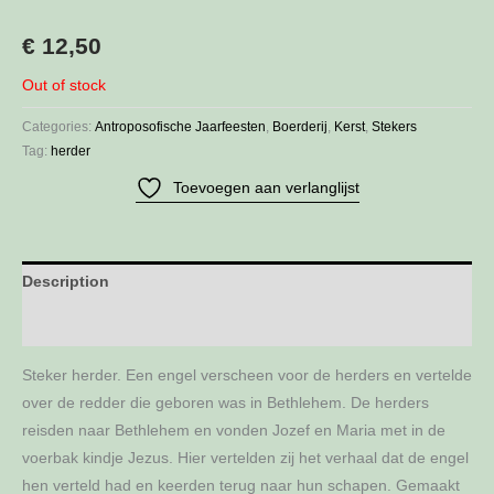
€
12,50
Out of stock
Categories:
Antroposofische Jaarfeesten
,
Boerderij
,
Kerst
,
Stekers
Tag:
herder
Toevoegen aan verlanglijst
Description
Additional information
Steker herder. Een engel verscheen voor de herders en vertelde
over de redder die geboren was in Bethlehem. De herders
reisden naar Bethlehem en vonden Jozef en Maria met in de
voerbak kindje Jezus. Hier vertelden zij het verhaal dat de engel
hen verteld had en keerden terug naar hun schapen. Gemaakt