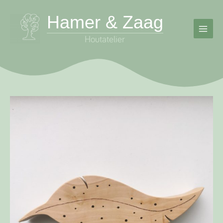
Ga
Hamer & Zaag
naar
de
inhoud