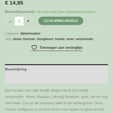
€
14,95
Beschikbaarheid:
Op voorraad (kan nabesteld worden)
Verenhouder
LEG IN WINKELMANDJE
-
+
aantal
Categorie:
Stekerhouders
Tags:
bloem
,
bloemen
,
droogbloem
,
houder
,
veren
,
verenhouder
Toevoegen aan verlanglijst
Beschrijving
Aanvullende informatie
Een houder voor alle smalle dingen die jij of je kindje
verzamelen. Veren, blaadjes, (droog) bloemen, gras, riet en nog
veel meer. Los op de (seizoen) tafel of als achtergrond. Deze
houder nodigt jou en je kind uit om naar buiten te gaan en het