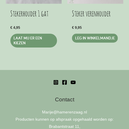
Stekerhouder 1 gat
Steker verenhouder
€
4,95
€
9,95
Dit
LAAT MIJ ER EEN
LEG IN WINKELMANDJE
product
KIEZEN
heeft
meerdere
variaties.
Deze
optie
kan
gekozen
Contact
worden
op
Marije
@hamerenzaag.nl
de
Producten kunnen op afspraak opgehaald worden op:
productpagina
Brabantstraat 11,