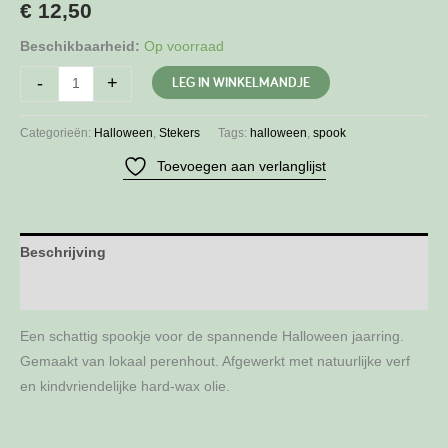
€
12,50
Beschikbaarheid:
Op voorraad
Steker
LEG IN WINKELMANDJE
-
+
spook
aantal
Categorieën:
Halloween
,
Stekers
Tags:
halloween
,
spook
Toevoegen aan verlanglijst
Beschrijving
Aanvullende informatie
Een schattig spookje voor de spannende Halloween jaarring.
Gemaakt van lokaal perenhout. Afgewerkt met natuurlijke verf
en kindvriendelijke hard-wax olie.