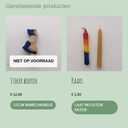
Gerelateerde producten
NIET OP VOORRAAD
Steker boerin
Kaars
€
12,50
€
1,50
Dit
LEG IN WINKELMANDJE
LAAT MIJ ER EEN
produ
KIEZEN
heeft
meer