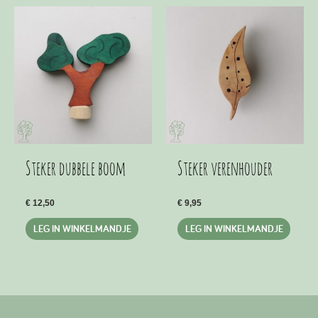
variat
Deze
optie
kan
geko
word
op
de
produ
Steker dubbele boom
Steker verenhouder
€
12,50
€
9,95
LEG IN WINKELMANDJE
LEG IN WINKELMANDJE