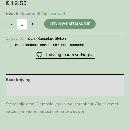
€
12,50
Beschikbaarheid:
Op voorraad
Steker
LEG IN WINKELMANDJE
-
+
olielamp
aantal
Categorieën:
Islam
,
Ramadan
,
Stekers
Tags:
Islam
,
lantaarn
,
moslim
,
olielamp
,
Ramadan
Toevoegen aan verlanglijst
Beschrijving
Aanvullende informatie
Steker olielamp. Gemaakt van lokaal perenhout. Afgelakt met
natuurlijke verf en natuurlijke hard-wax olie.