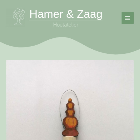
Ga
Hamer & Zaag
naar
de
inhoud