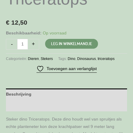
€
12,50
Beschikbaarheid:
Op voorraad
Steker
LEG IN WINKELMANDJE
-
+
dino
Triceratops
Categorieën:
Dieren
,
Stekers
Tags:
Dino
,
Dinosaurus
,
triceratops
aantal
Toevoegen aan verlanglijst
Beschrijving
Aanvullende informatie
Steker dino Triceratops. Deze dino houdt wel van spruitjes als
echte planteneter kon deze krachtpatser wel 9 meter lang