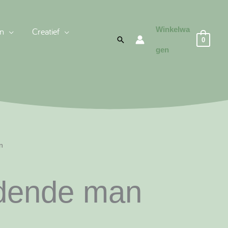
Winkelwa
n
Creatief
Zoeken
0
gen
n
ddende man