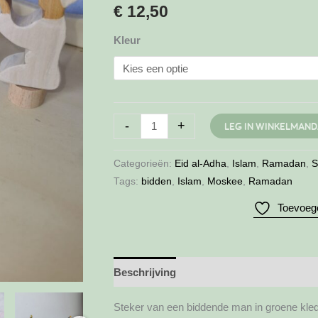
€
12,50
Kleur
Steker
-
+
LEG IN WINKELMAND
biddende
man
Categorieën:
Eid al-Adha
,
Islam
,
Ramadan
,
S
aantal
Tags:
bidden
,
Islam
,
Moskee
,
Ramadan
Toevoege
Beschrijving
Aanvullende informatie
Steker van een biddende man in groene kled