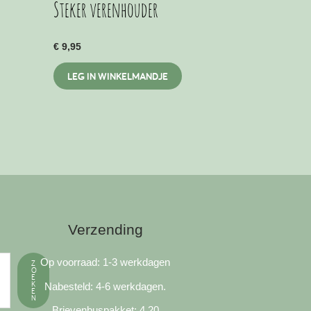
Steker verenhouder
€
9,95
LEG IN WINKELMANDJE
Verzending
Op voorraad: 1-3 werkdagen
Z
O
E
K
Nabesteld: 4-6 werkdagen.
E
N
Brievenbuspakket: 4,20