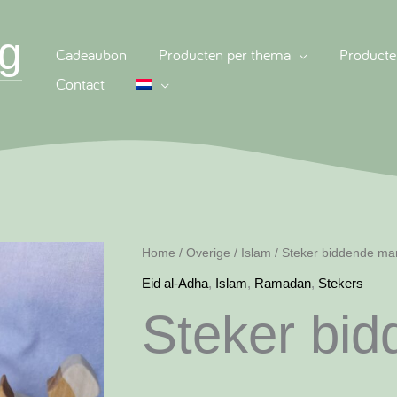
g
Cadeaubon
Producten per thema
Producte
Contact
Home
/
Overige
/
Islam
/ Steker biddende ma
Eid al-Adha
,
Islam
,
Ramadan
,
Stekers
Steker bi