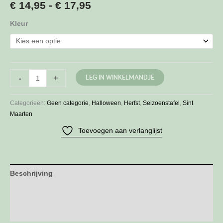
Prijsklasse:
€
14,95
-
€
17,95
€ 14,95
Kleur
tot
€ 17,95
Grote
LEG IN WINKELMANDJE
-
+
pompoen
aantal
Categorieën:
Geen categorie
,
Halloween
,
Herfst
,
Seizoenstafel
,
Sint
Maarten
Toevoegen aan verlanglijst
Beschrijving
Aanvullende informatie
Beoordelingen (0)