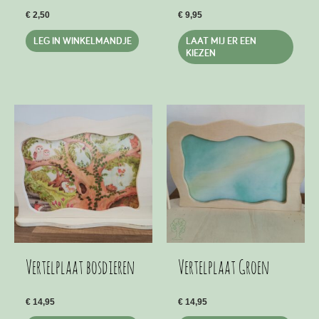
€
2,50
€
9,95
Dit
LEG IN WINKELMANDJE
LAAT MIJ ER EEN
produ
KIEZEN
heeft
meer
variat
Deze
optie
kan
geko
word
op
de
produ
Vertelplaat bosdieren
Vertelplaat Groen
€
14,95
€
14,95