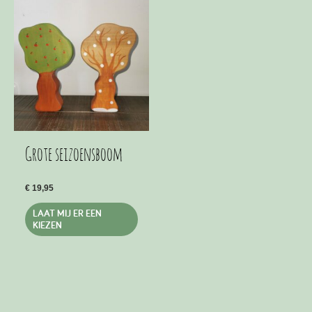
Grote seizoensboom
€
19,95
Dit
LAAT MIJ ER EEN
product
KIEZEN
heeft
meerdere
variaties.
Deze
optie