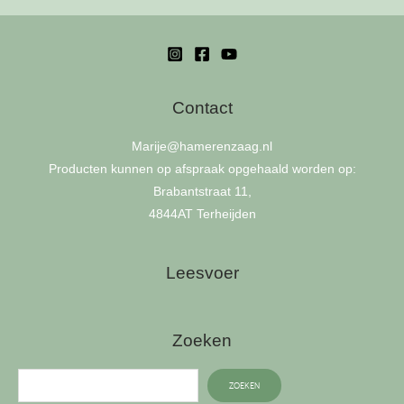
kan
gekozen
worden
op
Contact
de
productpagina
Marije
@hamerenzaag.nl
Producten kunnen op afspraak opgehaald worden op:
Brabantstraat 11,
4844AT Terheijden
Leesvoer
Zoeken
ZOEKEN