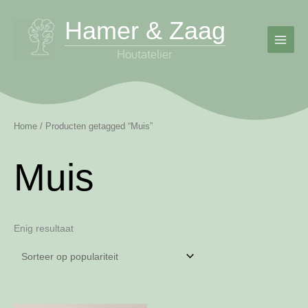
Ga
Hamer & Zaag
naar
de
inhoud
Home
/ Producten getagged “Muis”
Muis
Enig resultaat