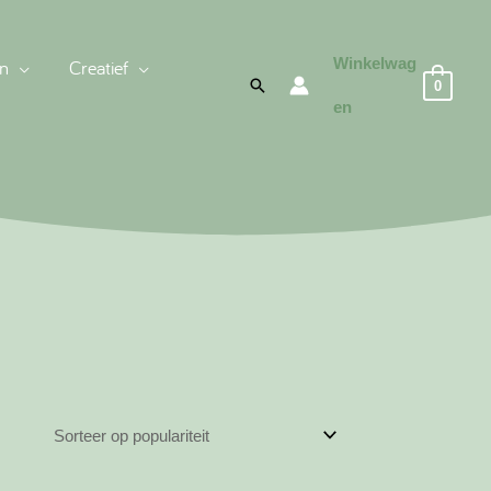
Winkelwag
n
Creatief
Zoeken
0
en