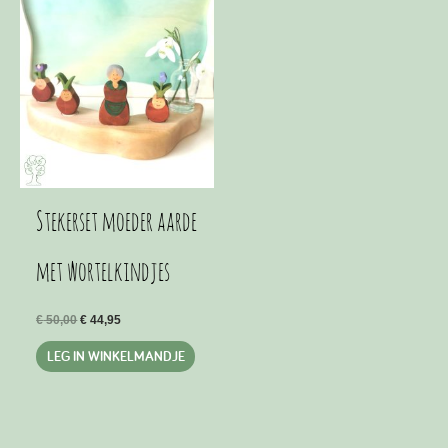
Stekerset moeder aarde
met wortelkindjes
Oorspronkelijke
Huidige
€
50,00
€
44,95
prijs
prijs
was:
is:
LEG IN WINKELMANDJE
€ 50,00.
€ 44,95.