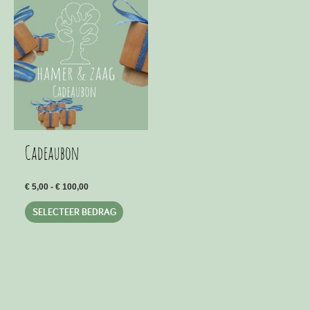
Cadeaubon
Prijsklasse:
€
5,00
-
€
100,00
€ 5,00
Dit
tot
SELECTEER BEDRAG
€ 100,00
product
heeft
meerdere
variaties.
Deze
optie