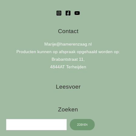
kan
gekozen
worden
op
Contact
de
Marije
@hamerenzaag.nl
productpagina
Producten kunnen op afspraak opgehaald worden op:
Brabantstraat 11,
4844AT Terheijden
Leesvoer
Zoeken
ZOEKEN