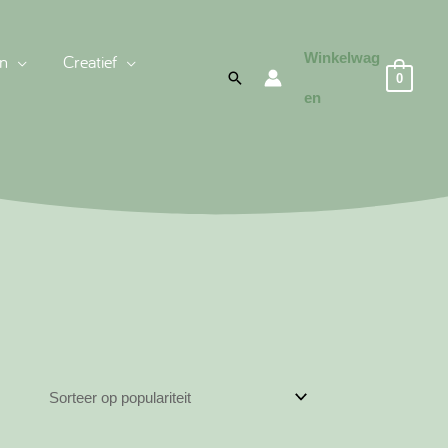
Winkelwag
n
Creatief
Zoeken
0
en