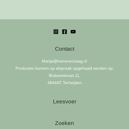
Deze
optie
kan
gekozen
worden
op
Contact
de
productpagina
Marije
@hamerenzaag.nl
Producten kunnen op afspraak opgehaald worden op:
Brabantstraat 11,
4844AT Terheijden
Leesvoer
Zoeken