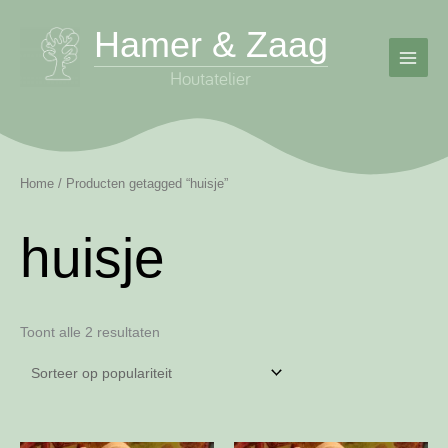
Ga
Hamer & Zaag
naar
de
inhoud
Home
/ Producten getagged “huisje”
huisje
Gesorteerd
Toont alle 2 resultaten
op
populariteit