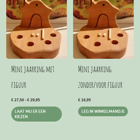
Mini jaarring met
Mini jaarring
figuur
zonder/voor figuur
Prijsklasse:
€
27,50
-
€
29,95
€
16,95
€ 27,50
Dit
tot
LAAT MIJ ER EEN
LEG IN WINKELMANDJE
€ 29,95
product
KIEZEN
heeft
meerdere
variaties.