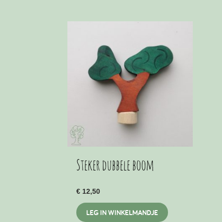
heeft
meerdere
variaties.
Deze
optie
kan
gekozen
worden
op
de
productpagina
Steker dubbele boom
€
12,50
LEG IN WINKELMANDJE