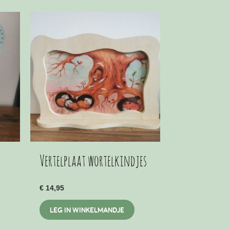
Vertelplaat wortelkindjes
€
14,95
it
LEG IN WINKELMANDJE
roduct