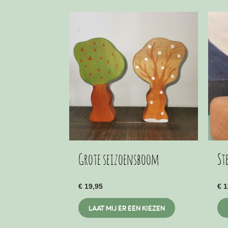
meerdere
variaties.
Deze
optie
kan
gekozen
worden
op
de
productpagina
Grote seizoensboom
St
€
19,95
€
1
Dit
LAAT MIJ ER EEN KIEZEN
product