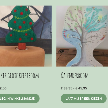
eker grote kerstboom
Kalenderboom
Prijsklasse:
2,50
€
39,95
-
€
45,95
€ 39,95
D
tot
LEG IN WINKELMANDJE
LAAT MIJ ER EEN KIEZEN
€ 45,95
p