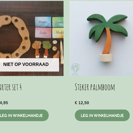
NIET OP VOORRAAD
arter set 4
Steker palmboom
4,95
€
12,50
LEG IN WINKELMANDJE
LEG IN WINKELMANDJE