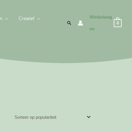
Winkelwag
n
Creatief
Zoeken
0
en