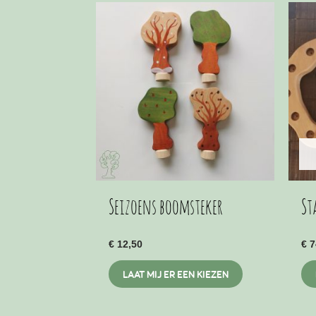
Seizoens boomsteker
St
€
12,50
€
7
Dit
LAAT MIJ ER EEN KIEZEN
product
heeft