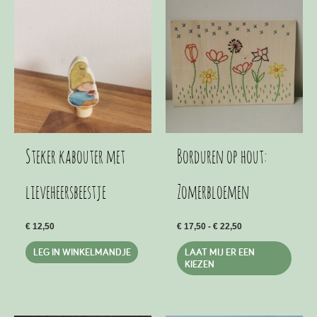
Steker kabouter met
Borduren op hout:
lieveheersbeestje
Zomerbloemen
Prijsklasse:
€
12,50
€
17,50
-
€
22,50
€ 17,50
Dit
tot
LEG IN WINKELMANDJE
LAAT MIJ ER EEN
€ 22,50
produ
KIEZEN
heeft
meer
variat