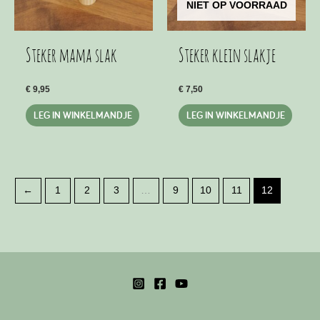
NIET OP VOORRAAD
Steker mama slak
Steker klein slakje
€
9,95
€
7,50
LEG IN WINKELMANDJE
LEG IN WINKELMANDJE
←
1
2
3
…
9
10
11
12