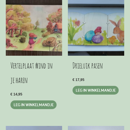
Deze
optie
kan
geko
word
op
de
produ
Vertelplaat wind in
Drieluik pasen
je haren
€
17,95
LEG IN WINKELMANDJE
€
14,95
LEG IN WINKELMANDJE