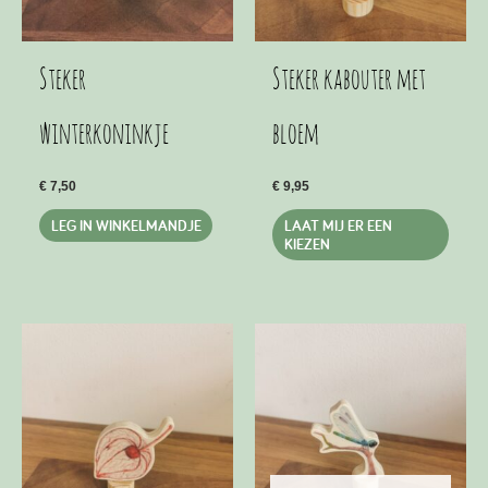
Steker
Steker kabouter met
winterkoninkje
bloem
€
7,50
€
9,95
Dit
LEG IN WINKELMANDJE
LAAT MIJ ER EEN
produ
KIEZEN
heeft
meer
variat
Deze
optie
kan
geko
word
op