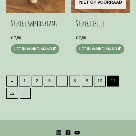
NIET OP VOORRAAD
de
produ
Steker lampionplant
Steker libelle
€
7,50
€
7,50
LEG IN WINKELMANDJE
LEG IN WINKELMANDJE
←
1
2
3
…
8
9
10
11
12
→