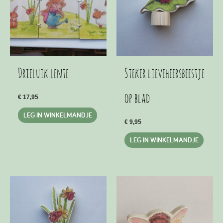
Drieluik lente
Steker lieveheersbeestje
op blad
€
17,95
LEG IN WINKELMANDJE
€
9,95
LEG IN WINKELMANDJE