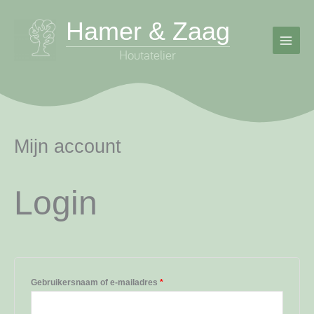
Ga
Hamer & Zaag
naar
de
inhoud
Mijn account
Login
Vereist
Gebruikersnaam of e-mailadres
*