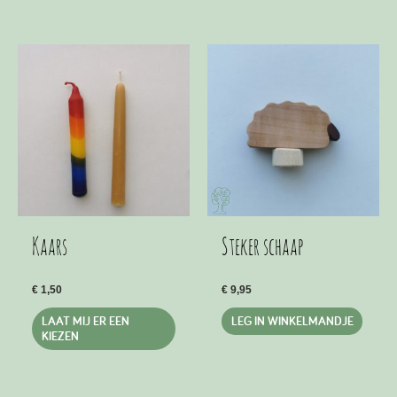
Kaars
Steker schaap
€
1,50
€
9,95
This
LAAT MIJ ER EEN
LEG IN WINKELMANDJE
product
KIEZEN
has
multiple