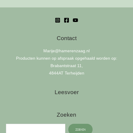
variants.
The
options
may
be
Contact
chosen
on
Marije
@hamerenzaag.nl
the
Producten kunnen op afspraak opgehaald worden op:
product
Brabantstraat 11,
page
4844AT Terheijden
Leesvoer
Zoeken
ZOEKEN