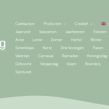
Cadeaubon
Producten
Creatief
Jaarrond
Seizoenen
Jaarfeesten
Feesten
g
Actie
Lente
Zomer
Herfst
Winter
Sinterklaas
Kerst
Drie koningen
Pasen
Valentijn
Carnaval
Ramadan
Koningsdag
Geboorte
Verjaardag
Islam
Boerderij
Spiritueel