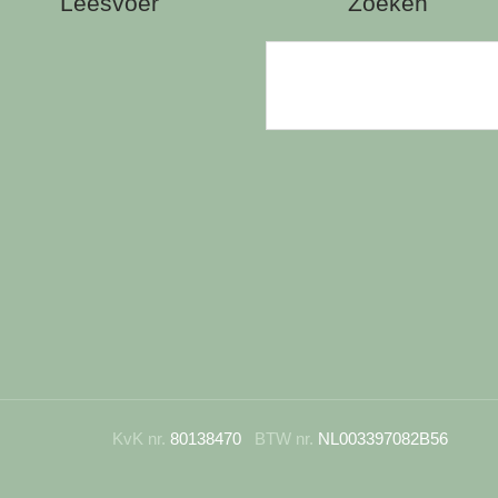
Leesvoer
Zoeken
KvK nr.
80138470
BTW nr.
NL003397082B56