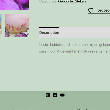
roze
Categories:
Geboorte
,
Stekers
quantity
Toevoege
Description
Additional information
Leuke hobbelpaard steker voor bij de geboor
perenhout. Afgewerkt met natuurlijke verf en 