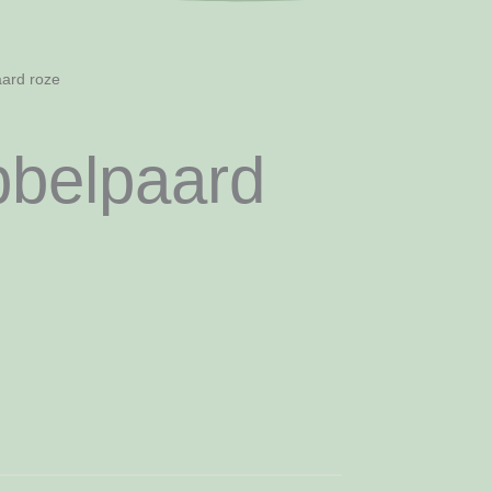
ard roze
bbelpaard