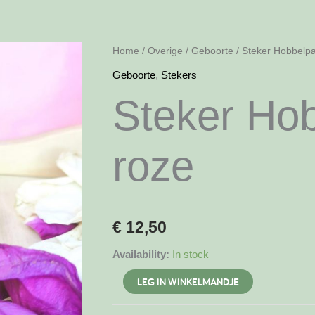
Home
/
Overige
/
Geboorte
/ Steker Hobbelpa
Geboorte
,
Stekers
Steker Ho
roze
€
12,50
Availability:
In stock
Steker
LEG IN WINKELMANDJE
Hobbelpaard