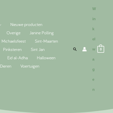
W
in
Nieuwe producten
k
Overige
Janine Polling
el
Michaelsfeest
Sint-Maarten
Pinksteren
Sint Jan
Search
w
0
Eid al-Adha
Halloween
a
Dieren
Voertuigen
g
e
n