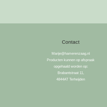
meerdere
variaties.
Deze
optie
kan
gekozen
worden
Contact
op
de
Marije
@hamerenzaag.nl
productpagina
Producten kunnen op afspraak
opgehaald worden op:
Brabantstraat 11,
4844AT Terheijden