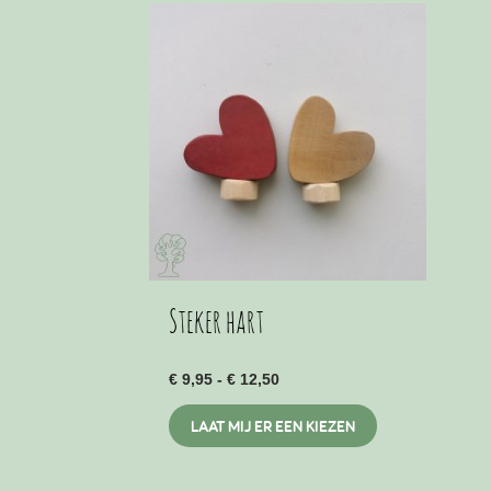
Steker hart
Prijsklasse:
€
9,95
-
€
12,50
€ 9,95
Dit
tot
LAAT MIJ ER EEN KIEZEN
€ 12,50
product
heeft