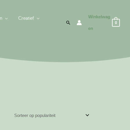
Winkelwag
n
Creatief
Zoeken
0
en